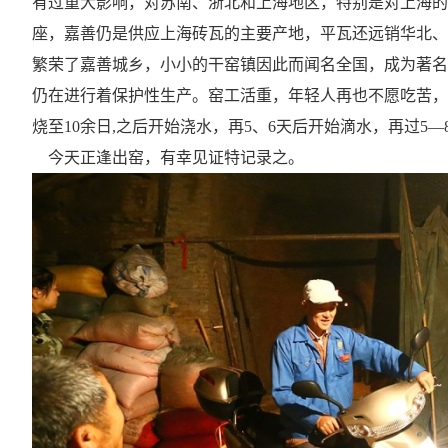
有过重大影响，对苏南、浙北和上海地区，特别是对上海的
座，嘉善仍是供应上海砖瓦的主要产地，平瓦还远销华北、
繁荣了嘉善城乡，小小的干窑镇因此而闻名全国，成为著名
仍在进行着保护性生产。窑工活重，年轻人再也不愿吃苦，
烧至10余日,之后开始浇水，再5、6天后开始滴水，再过5—
今天正逢出窑，有幸见证特记录之。