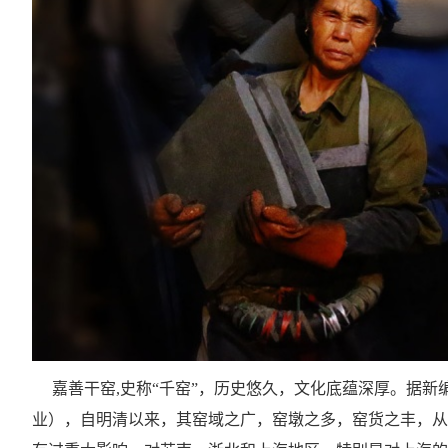
嘉善干窑,史称“千窑”，历史悠久，文化底蕴深厚。据新
业），自明清以来，其窑域之广，窑墩之多，窑货之丰，从