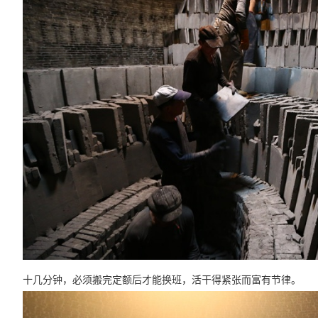
十几分钟，必须搬完定额后才能换班，活干得紧张而富有节律。