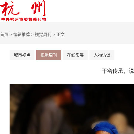
首页
>
编辑推荐
>
视觉周刊
> 正文
城市视点
视觉周刊
在线影展
人物访谈
干窑传承，说