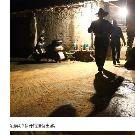
凌晨
点多开始准备出窑
。
4