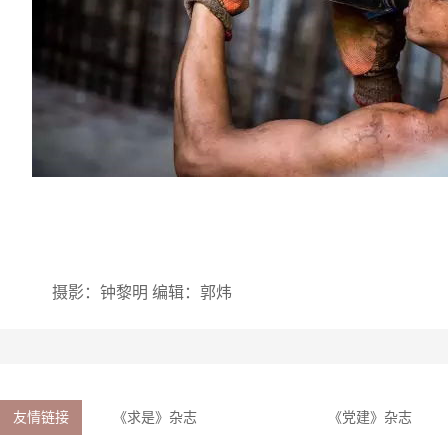
摄影：钟黎明 编辑：郭炜
友情链接
《求是》杂志
《党建》杂志