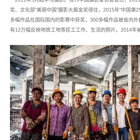
奖、文化部“美丽中国”摄影大展金奖得住，
2015
年“中国第
2
多幅作品在国际国内的影赛中获奖，
300
多幅作品被省内外
有
12
万幅反映地铁工地等民工工作、生活的照片。
2014
年