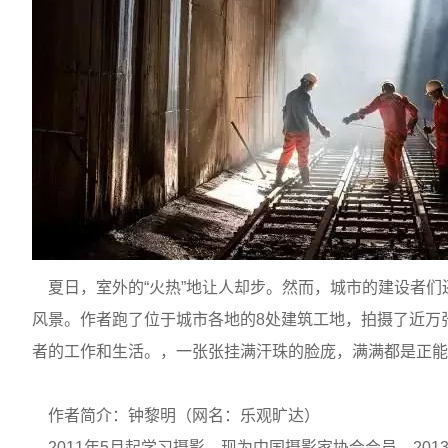
夏日，
室外的“火热”地让人却步。然而，城市的建设者
风景
。作者
跑了位于城市各地的8处建筑工地，拍摄了近万
者的工作和生活。，
一张张挂满汗珠的脸庞，满满都是正能
作者简介：钟黎明（网名：乐观旷达）
2011
年
5
月起学习摄影。现为中国摄影家协会会员，
201