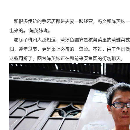
和很多传统的手艺店都是夫妻一起经营，冯文和陈英妹一起
出来的。”陈英妹说。
老底子杭州人都知道，清汤鱼圆算是杭帮菜里的清雅菜式。
润，逢年过节，更是桌上必备的一道菜。不过，由于鱼圆做
这些周折了。图为陈英妹正在和前来买鱼圆的街坊聊天。