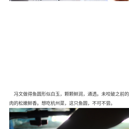
冯文做得鱼圆形似白玉，颗颗鲜润，通透。未咬破之前的
肉的松嫩鲜香。想吃杭州菜，这只鱼圆，不可不尝。