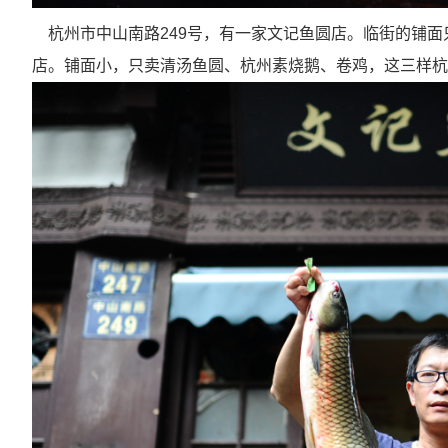
杭州市中山南路
249
号，有一家文记鱼圆店。临街的铺面
店。铺面小，只卖清汤鱼圆、杭州素烧鹅、卷鸡，这三样杭