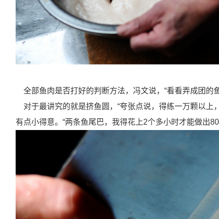
全部鱼肉是否打好的判断方法，冯文说，“看看弄成团的鱼
对于最讲究的就是挤鱼圆，“夸张点说，得练一万颗以上，
有点小得意。“两条鱼尾巴，我得花上
2
个多小时才能做出
80