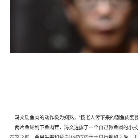
冯文剔鱼肉的动作极为娴熟，“按老人传下来的剔鱼肉要按
两片鱼尾刮下鱼肉茸，冯文透露了一个自己做鱼圆的小技
在这之前，会用生姜和葱白段榨成的汁水进行调和之后，再