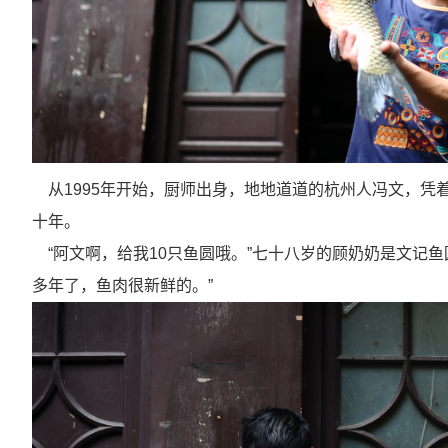
从
1995年开始，厨师出身，地地道道的杭州人冯文，
十年。
“阿文啊，给我
10
只鱼圆哦。”七十八岁的顾奶奶是文记鱼
多年了，鱼肉很新鲜的。”